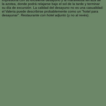
impresiona con su excelente desayuno y la maravillosa terraza de
la azotea, donde podrá relajarse bajo el sol de la tarde y terminar
su día de excursión. La calidad del desayuno no es una casualidad:
el Valeria puede describirse probablemente como un "hotel para
desayunar".
Restaurante con hotel adjunto
(y no al revés).