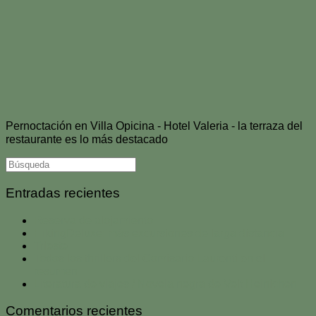
Pernoctación en Villa Opicina - Hotel Valeria - la terraza del
restaurante es lo más destacado
Entradas recientes
Reserva de alojamiento
HikingDeluxe: más excursiones de larga distancia
Trieste
Todos los thrillers del Comisario Laurenti en el
resumen
Literatura de viajes / Novela negra de Veit Heinichen
Comentarios recientes