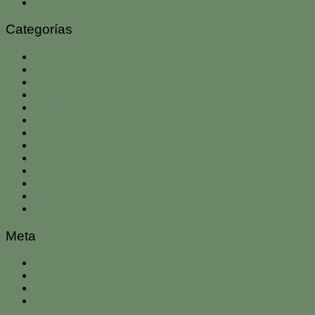
enero 2018
Categorías
Llegada
Etapa 1
Etapa 2
Etapa 3
Etapa 4
Etapa 5
Destacados
Material cartográfico
Trieste
Resumen
Sin categoría
Alojamiento
Lo que hay que saber
Meta
Acceder
Feed de entradas
Feed de comentarios
WordPress.org