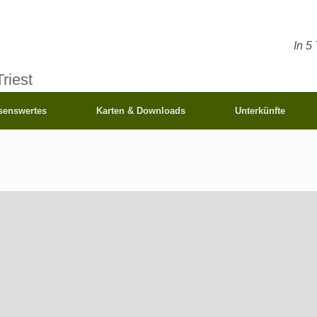
In 5
riest
senswertes
Karten & Downloads
Unterkünfte