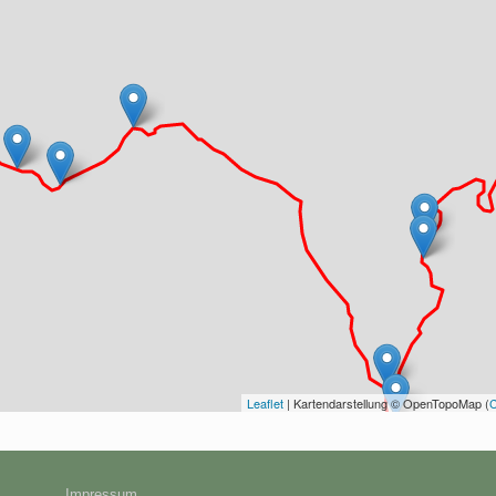
Leaflet
| Kartendarstellung © OpenTopoMap (
Impressum