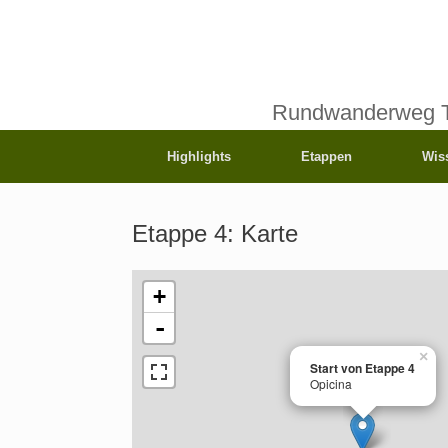
Rundwanderweg T
Highlights
Etappen
Wis
Etappe 4: Karte
+
-
×
Start von Etappe 4
Opicina