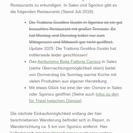
Restaurants zu erkundigen. In Sales und Sgonico gibt es
die folgenden Restaurants (Stand Juli 2018):
Die Trattoria Gostilna Gustin in Sgonico ist ein gut
besuchtes Restaurant mit großer Terrasse. Es
hat Montag und Dienstag leider nur zum
Mittagessen und Mittwoch gar nicht geöffnet.
Update 2025: Die Trattoria Gostilna Gustin hat
mittlerweile leider geschlossen!
Das
Agriturismo Bajta Fattoria Carsica
in Sales
(siehe Übernachtungsmöglichkeit oben) bietet
von Donnerstag bis Sonntag warme Küche mit
vielen Produkten aus eigener Herstellung.
Mit etwas Glück hat eine der vier
Osmize
in Sales
oder Sgonico geöffnet (Siehe auch
Infos zu den
für Triest typischen Osmize
).
Die nächste Einkaufsmöglichkeit entlang der hier
beschriebenen Wanderung befindet sich in
Repen
, in
Wanderrichtung ca. 5 km von Sgonico entfernt. Hier
befindet sich mit dem
Hotel Krizman
auch eine weitere