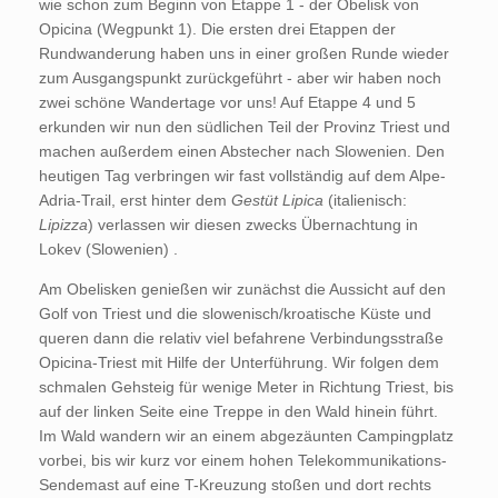
wie schon zum Beginn von Etappe 1 - der Obelisk von
Opicina (Wegpunkt 1). Die ersten drei Etappen der
Rundwanderung haben uns in einer großen Runde wieder
zum Ausgangspunkt zurückgeführt - aber wir haben noch
zwei schöne Wandertage vor uns! Auf Etappe 4 und 5
erkunden wir nun den südlichen Teil der Provinz Triest und
machen außerdem einen Abstecher nach Slowenien. Den
heutigen Tag verbringen wir fast vollständig auf dem Alpe-
Adria-Trail, erst hinter dem
Gestüt Lipica
(italienisch:
Lipizza
) verlassen wir diesen zwecks Übernachtung in
Lokev (Slowenien) .
Am Obelisken genießen wir zunächst die Aussicht auf den
Golf von Triest und die slowenisch/kroatische Küste und
queren dann die relativ viel befahrene Verbindungsstraße
Opicina-Triest mit Hilfe der Unterführung. Wir folgen dem
schmalen Gehsteig für wenige Meter in Richtung Triest, bis
auf der linken Seite eine Treppe in den Wald hinein führt.
Im Wald wandern wir an einem abgezäunten Campingplatz
vorbei, bis wir kurz vor einem hohen Telekommunikations-
Sendemast auf eine T-Kreuzung stoßen und dort rechts