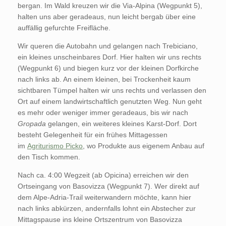
bergan. Im Wald kreuzen wir die Via-Alpina (Wegpunkt 5),
halten uns aber geradeaus, nun leicht bergab über eine
auffällig gefurchte Freifläche.
Wir queren die Autobahn und gelangen nach Trebiciano,
ein kleines unscheinbares Dorf. Hier halten wir uns rechts
(Wegpunkt 6) und biegen kurz vor der kleinen Dorfkirche
nach links ab. An einem kleinen, bei Trockenheit kaum
sichtbaren Tümpel halten wir uns rechts und verlassen den
Ort auf einem landwirtschaftlich genutzten Weg. Nun geht
es mehr oder weniger immer geradeaus, bis wir nach
Gropada
gelangen, ein weiteres kleines Karst-Dorf. Dort
besteht Gelegenheit für ein frühes Mittagessen
im
Agriturismo Picko
, wo Produkte aus eigenem Anbau auf
den Tisch kommen.
Nach ca. 4:00 Wegzeit (ab Opicina) erreichen wir den
Ortseingang von Basovizza (Wegpunkt 7). Wer direkt auf
dem Alpe-Adria-Trail weiterwandern möchte, kann hier
nach links abkürzen, andernfalls lohnt ein Abstecher zur
Mittagspause ins kleine Ortszentrum von Basovizza