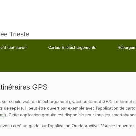
ée Trieste
u'il faut savoir
Cartes & téléchargements
Hébergem
itinéraires GPS
sur ce site web en téléchargement gratuit au format GPX. Le format de
oints de repère. Il peut être ouvert par exemple avec l'application de 
tml
). Cette application gratuite est disponible pour tous les smartphone
ns créé un guide sur l'application Outdooractive. Vous le trouverez i