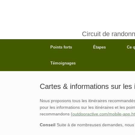
Circuit de randonn
Points forts
Étapes
Ce q
Témoignages
Cartes & informations sur les 
Nous proposons tous les itinéraires recommandés 
pour les informations sur les itinéraires et les p
recommandons (
outdooractive.com/mobile-app.h
Conseil
Suite à de nombreuses demandes, nous avo