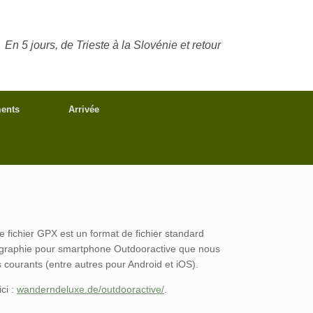
En 5 jours, de Trieste à la Slovénie et retour
ents
Arrivée
 fichier GPX est un format de fichier standard
cartographie pour smartphone Outdooractive que nous
s courants (entre autres pour Android et iOS).
ci :
wanderndeluxe.de/outdooractive/
.