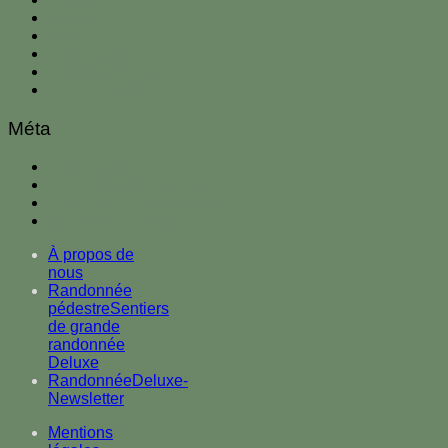
Trieste
Aperçu
Non classé
Hébergements
Ce qu'il faut savoir
Méta
Connexion
Flux des publications
Flux des commentaires
Site de WordPress-FR
À propos de
nous
Randonnée
pédestreSentiers
de grande
randonnée
Deluxe
RandonnéeDeluxe-
Newsletter
Mentions