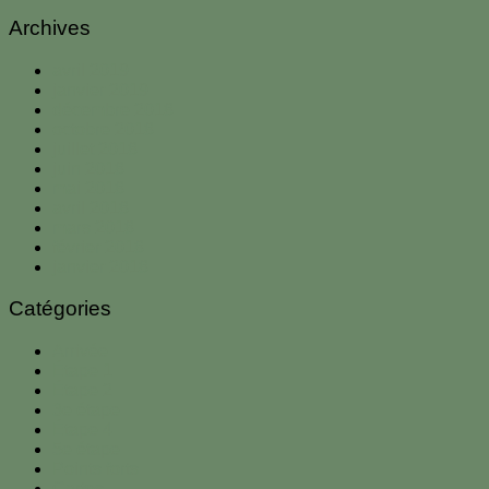
Archives
avril 2019
janvier 2019
décembre 2018
octobre 2018
juillet 2018
juin 2018
mai 2018
avril 2018
mars 2018
février 2018
janvier 2018
Catégories
Arrivée
Étape 1
Étape 2
3e étape
Étape 4
5e étape
Points forts
Cartes