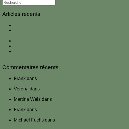
Articles récents
Réservation d'hébergements
RandonnéeDeluxe : autres randonnées longue
distance
Trieste
Aperçu de tous les polars de Commissario Laurenti
Littérature de voyage / romans policiers de Veit
Heinichen
Commentaires récents
Frank
dans
Fragen, Erfahrungsberichte und Tipps zum
Wandern rund um Triest
Verena
dans
Fragen, Erfahrungsberichte und Tipps
zum Wandern rund um Triest
Martina Weis
dans
Fragen, Erfahrungsberichte und
Tipps zum Wandern rund um Triest
Frank
dans
Fragen, Erfahrungsberichte und Tipps zum
Wandern rund um Triest
Michael Fuchs
dans
Fragen, Erfahrungsberichte und
Tipps zum Wandern rund um Triest