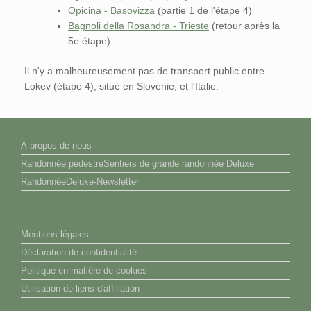
Opicina - Basovizza
(partie 1 de l'étape 4)
Bagnoli della Rosandra - Trieste
(retour après la
5e étape)
Il n'y a malheureusement pas de transport public entre
Lokev (étape 4), situé en Slovénie, et l'Italie.
À propos de nous
Randonnée pédestreSentiers de grande randonnée Deluxe
RandonnéeDeluxe-Newsletter
Mentions légales
Déclaration de confidentialité
Politique en matière de cookies
Utilisation de liens d'affiliation